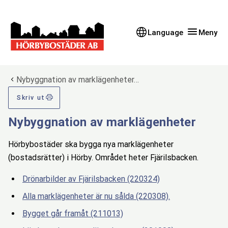
Gå till innehåll
Gå till huvudmeny
Gå till sidomeny
Language
Meny
Du är här:
Nybyggnation av marklägenheter…
Skriv ut
Nybyggnation av marklägenheter
Hörbybostäder ska bygga nya marklägenheter
(bostadsrätter) i Hörby. Området heter Fjärilsbacken.
Drönarbilder av Fjärilsbacken (220324)
Alla marklägenheter är nu sålda (220308).
Bygget går framåt (211013)