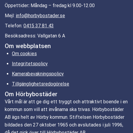
Öppettider
:
Måndag – fredag kl 9.00-12.00
Mejl:
info@horbybostader.se
Telefon:
0415 37 81 43
Besöksadress: Vallgatan 6 A
Om webbplatsen
Om cookies
Integritetspolicy
Kamerabevakningspolicy
Tillgänglighetsredogörelse
Om Hörbybostäder
Vårt mål är att ge dig ett tryggt och attraktivt boende i en
kommun som vill att invånarna ska trivas. Hörbybostäder
AB ägs helt av Hörby kommun. Stiftelsen Hörbybostäder
bildades den 27 oktober 1965 och avslutades i juli 1996,
då det gick över till Hörbybostäder AB.