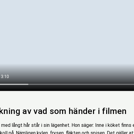
kning av vad som händer i filmen
j med långt hår står i sin lägenhet. Hon säger: Inne i köket finns
 koll på. Nämligen kylen, frysen, fläkten och spisen. Det gäller at