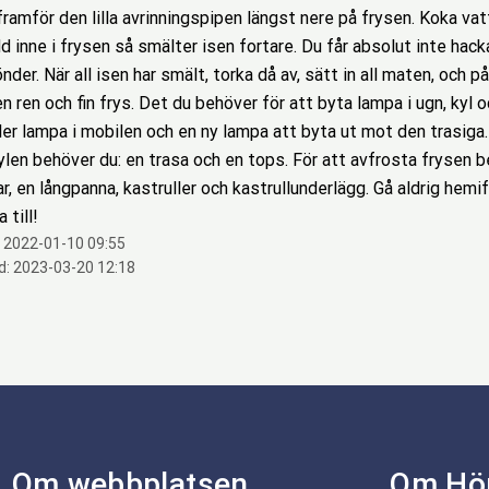
framför den lilla avrinningspipen längst nere på frysen. Koka vatt
d inne i frysen så smälter isen fortare. Du får absolut inte hacka
nder. När all isen har smält, torka då av, sätt in all maten, och 
 ren och fin frys. Det du behöver för att byta lampa i ugn, kyl oc
ler lampa i mobilen och en ny lampa att byta ut mot den trasiga.
ylen behöver du: en trasa och en tops. För att avfrosta frysen be
ar, en långpanna, kastruller och kastrullunderlägg. Gå aldrig hemif
 till!
:
2022-01-10 09:55
d:
2023-03-20 12:18
Om webbplatsen
Om Hö