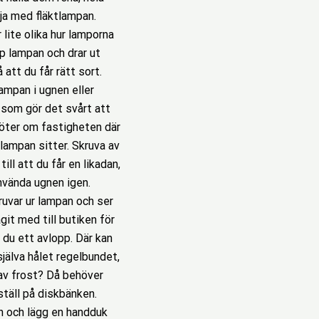
rja med fläktlampan.
 lite olika hur lamporna
upp lampan och drar ut
att du får rätt sort.
ampan i ugnen eller
t som gör det svårt att
köter om fastigheten där
r lampan sitter. Skruva av
ll att du får en likadan,
nvända ugnen igen.
ruvar ur lampan och ser
git med till butiken för
 du ett avlopp. Där kan
jälva hålet regelbundet,
 av frost? Då behöver
ställ på diskbänken.
sen och lägg en handduk