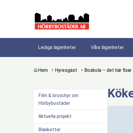
Gå till innehåll
Gå till huvudmeny
Gå till sidomeny
Lediga lägenheter
Våra lägenheter
Du är här:
Hem
Hyresgäst
Boskola – det här fixar
Köke
Film & broschyr om
Hörbybostäder
Aktuella projekt
Blanketter