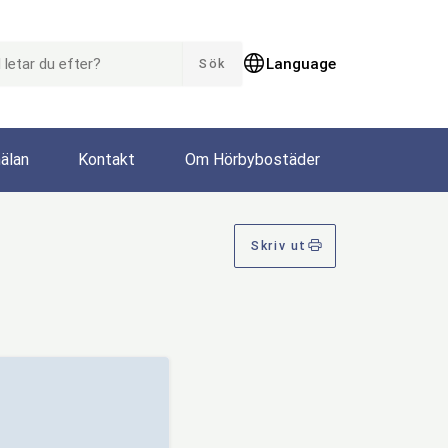
AR DU EFTER?
Language
Sök
älan
Kontakt
Om Hörbybostäder
Skriv ut