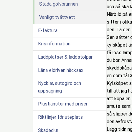
Städa golvbrunnen
och så ska l
Närbild på e
Vanligt tvättvett
sitter i oli
den. Ta sen 
E-faktura
Sen sätter d
Krisinformation
kylskåpet är
få loss lam
Laddplatser & laddstolpar
du bor. Anna
skyddskåpan 
Låna eldriven häcksax
en som tål 3
Kylskåpet se
Nycklar, autogiro och
till att jag
uppsägning
att köpa en 
Plustjänster med priser
smuts samlas
så slipper d
Riktlinjer för uteplats
den avfrosta
Lägg tidning
Skadedjur