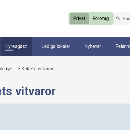
VAD LET
Privat
Företag
Hyresgäst
Lediga lokaler
Nyheter
Felanm
 du sjä…
Kökets vitvaror
ts vitvaror