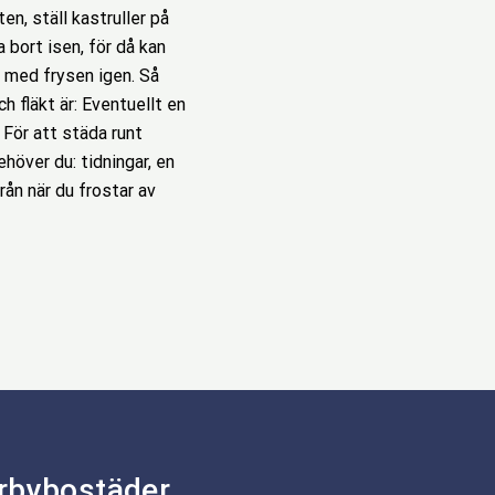
en, ställ kastruller på
 bort isen, för då kan
på med frysen igen. Så
h fläkt är: Eventuellt en
 För att städa runt
höver du: tidningar, en
rån när du frostar av
rbybostäder