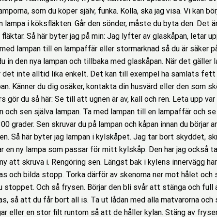
amporna, som du köper själv, funka. Kolla, ska jag visa. Vi kan bö
n lampa i köksfläkten. Går den sönder, måste du byta den. Det är
ka fläktar. Så här byter jag på min: Jag lyfter av glaskåpan, letar 
med lampan till en lampaffär eller stormarknad så du är säker på 
u in den nya lampan och tillbaka med glaskåpan. När det gäller l
 det inte alltid lika enkelt. Det kan till exempel ha samlats fet
pan. Känner du dig osäker, kontakta din husvärd eller den som s
rs gör du så här: Se till att ugnen är av, kall och ren. Leta upp va
och sen själva lampan. Ta med lampan till en lampaffär och se ti
00 grader. Sen skruvar du på lampan och kåpan innan du börjar a
n. Så här byter jag lampan i kylskåpet. Jag tar bort skyddet, sk
 har en ny lampa som passar för mitt kylskåp. Den har jag också ta
ny att skruva i. Rengöring sen. Längst bak i kylens innervägg har
 och bilda stopp. Torka därför av skenorna ner mot hålet och s
u stoppet. Och så frysen. Börjar den bli svår att stänga och full
s, så att du får bort all is. Ta ut lådan med alla matvarorna och 
ar eller en stor filt runtom så att de håller kylan. Stäng av fry