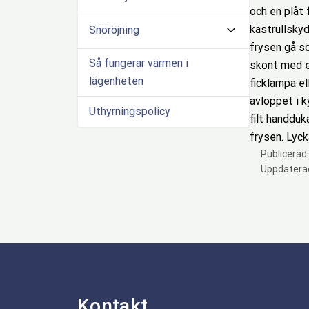
och en plåt 
kastrullskyd
Snöröjning
frysen gå sö
Så fungerar värmen i
skönt med en
lägenheten
ficklampa el
avloppet i k
Uthyrningspolicy
filt handduk
frysen. Lycka
Publicerad
Uppdatera
Kontakt