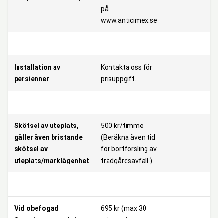
på
www.anticimex.se
Installation av
Kontakta oss för
persienner
prisuppgift.
Skötsel av uteplats,
500 kr/timme
gäller även bristande
(Beräkna även tid
skötsel av
för bortforsling av
uteplats/marklägenhet
trädgårdsavfall.)
Vid obefogad
695 kr (max 30