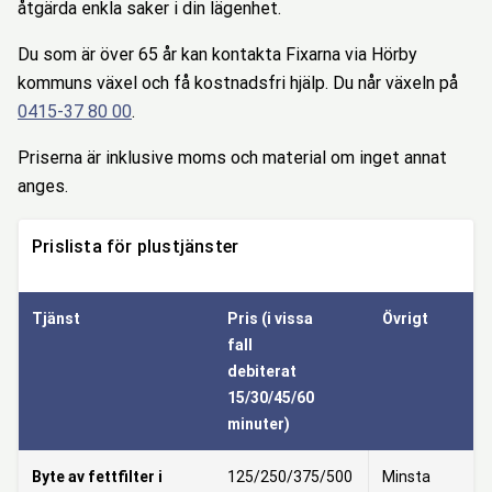
åtgärda enkla saker i din lägenhet.
Du som är över 65 år kan kontakta Fixarna via Hörby
kommuns växel och få kostnadsfri hjälp. Du når växeln på
0415-37 80 00
.
Priserna är inklusive moms och material om inget annat
anges.
Prislista för plustjänster
Tjänst
Pris (i vissa
Övrigt
fall
debiterat
15/30/45/60
minuter)
Byte av fettfilter i
125/250/375/500
Minsta