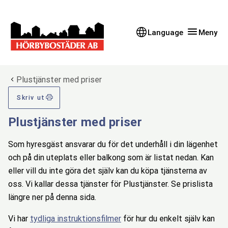
Gå till innehåll
Gå till huvudmeny
Gå till sidomeny
Language
Meny
Du är här:
Plustjänster med priser
Skriv ut
Plustjänster med priser
Som hyresgäst ansvarar du för det underhåll i din lägenhet
och på din uteplats eller balkong som är listat nedan. Kan
eller vill du inte göra det själv kan du köpa tjänsterna av
oss. Vi kallar dessa tjänster för Plustjänster. Se prislista
längre ner på denna sida.
Vi har
tydliga instruktionsfilmer
för hur du enkelt själv kan